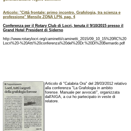
Articolo: "Città frontale: primo incontro. Grafologia, tra scienza e
professione" Mensile ZONA LPN, pag. 4
Conferenza per il Rotary Club di Locri, tenuta il 9/10/2015 presso il
Grand Hotel President di Siderno
http://www.rotarylocri.org/caminetti/caminetti_2015/09_10_15%20RC%20
Locri%20-%20Atti%20conferenza%20del%20Dr.%20Di%20Bernardo.pdf
Articolo di "Calabria Ora" del 28/03/2012 relativo
alla conferenza "La Grafologia in ambito
forense. Manuale per avvocati", organizzata
dall'AIGA, a cui ho partecipato in veste di
relatore.