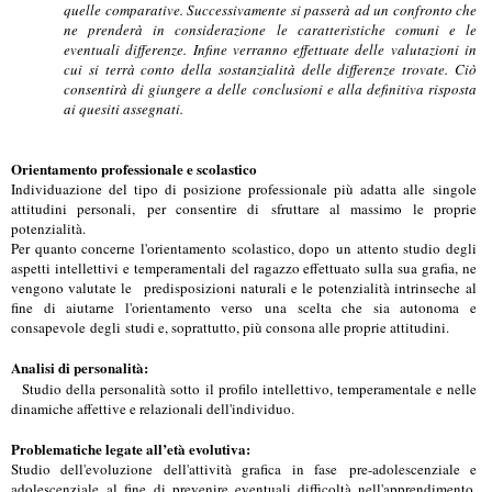
quelle comparative. Successivamente si passerà ad un confronto che
ne prenderà in considerazione le caratteristiche comuni e le
eventuali differenze. Infine verranno effettuate delle valutazioni in
cui si terrà conto della sostanzialità delle differenze trovate. Ciò
consentirà di giungere a delle conclusioni e alla definitiva risposta
ai quesiti assegnati.
Orientamento professionale e scolastico
Individuazione del tipo di posizione professionale più adatta alle singole
attitudini personali, per consentire di sfruttare al massimo le proprie
potenzialità.
Per quanto concerne l'orientamento scolastico, dopo un attento studio degli
aspetti intellettivi e temperamentali del ragazzo effettuato sulla sua grafia, ne
vengono valutate le predisposizioni naturali e le potenzialità intrinseche al
fine di aiutarne l'orientamento verso una scelta che sia autonoma e
consapevole degli studi e, soprattutto, più consona alle proprie attitudini.
Analisi di personalità:
Studio della personalità sotto il profilo intellettivo, temperamentale e nelle
dinamiche affettive e relazionali dell'individuo.
Problematiche legate all’età evolutiva:
Studio dell'evoluzione dell'attività grafica in fase pre-adolescenziale e
adolescenziale al fine di prevenire eventuali difficoltà nell'apprendimento,