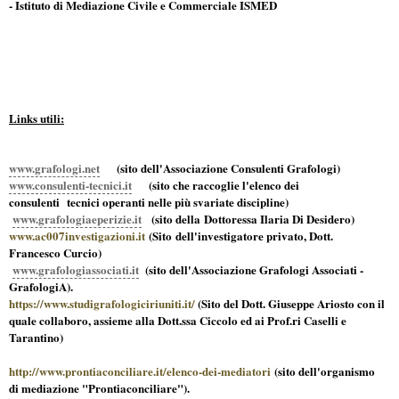
- Istituto di Mediazione Civile e Commerciale ISMED
Links utili:
www.grafologi.net
(sito dell'Associazione Consulenti Grafologi)
www.consulenti-tecnici.it
(sito che raccoglie l'elenco dei
consulenti tecnici operanti nelle più svariate discipline)
www.grafologiaeperizie.it
(sito della Dottoressa Ilaria Di Desidero)
www.ac007investigazioni.it
(Sito dell'investigatore privato, Dott.
Francesco Curcio)
www.grafologiassociati.it
(sito dell'Associazione Grafologi Associati -
GrafologiA).
https://www.studigrafologiciriuniti.it/
(Sito del Dott. Giuseppe Ariosto con il
quale collaboro, assieme alla Dott.ssa Ciccolo ed ai Prof.ri Caselli e
Tarantino)
http://www.prontiaconciliare.it/elenco-dei-mediatori
(sito dell'organismo
di mediazione "Prontiaconciliare").