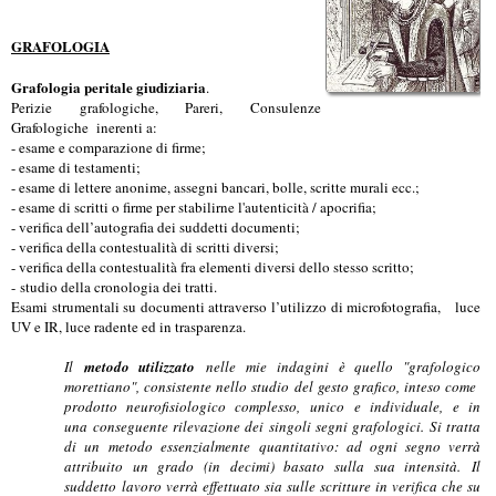
GRAFOLOGIA
Grafologia peritale giudiziaria
.
Perizie grafologiche, Pareri, Consulenze
Grafologiche inerenti a:
- esame e comparazione di firme;
- esame di testamenti;
- esame di lettere anonime, assegni bancari, bolle, scritte murali ecc.;
- esame di scritti o firme per stabilirne l'autenticità / apocrifia;
- verifica dell’autografia dei suddetti documenti;
- verifica della contestualità di scritti diversi;
- verifica della contestualità fra elementi diversi dello stesso scritto;
- studio della cronologia dei tratti.
Esami strumentali su documenti attraverso l’utilizzo di microfotografia, luce
UV e IR, luce radente ed in trasparenza.
Il
metodo utilizzato
nelle mie indagini è quello "grafologico
morettiano", consistente nello studio del gesto grafico, inteso come
prodotto neurofisiologico complesso, unico e individuale, e in
una conseguente rilevazione dei singoli segni grafologici. Si tratta
di un metodo essenzialmente quantitativo: ad ogni segno verrà
attribuito un grado (in decimi) basato sulla sua intensità. Il
suddetto lavoro verrà effettuato sia sulle scritture in verifica che su