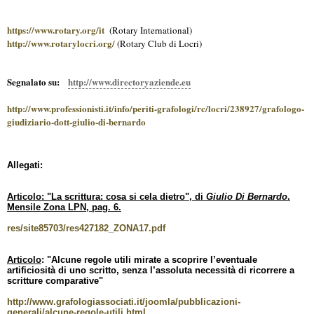
https://www.rotary.org/it
(Rotary International)
http://www.rotarylocri.org/
(Rotary Club di Locri)
Segnalato su:
http://www.directoryaziende.eu
http://www.professionisti.it/info/periti-grafologi/rc/locri/238927/grafologo-
giudiziario-dott-giulio-di-bernardo
Allegati:
Articolo: "La scrittura: cosa si cela dietro", di
Giulio Di Bernardo
.
Mensile Zona LPN, pag. 6.
res/site85703/res427182_ZONA17.pdf
Articolo
: "Alcune regole utili mirate a scoprire l’eventuale
artificiosità di uno scritto, senza l’assoluta necessità di ricorrere a
scritture comparative"
http://www.grafologiassociati.it/joomla/pubblicazioni-
generali/alcune-regole-utili.html