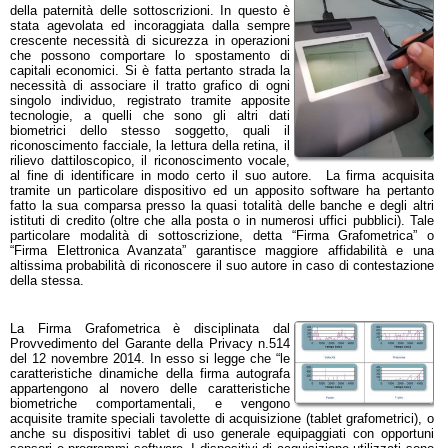
della paternità delle sottoscrizioni. In questo è
stata agevolata ed incoraggiata dalla sempre
crescente necessità di sicurezza in operazioni
che possono comportare lo spostamento di
capitali economici. Si è fatta pertanto strada la
necessità di associare il tratto grafico di ogni
singolo individuo, registrato tramite apposite
tecnologie, a quelli che sono gli altri dati
biometrici dello stesso soggetto, quali il
riconoscimento facciale, la lettura della retina, il
rilievo dattiloscopico, il riconoscimento vocale,
al fine di identificare in modo certo il suo autore. La firma acquisita
tramite un particolare dispositivo ed un apposito software ha pertanto
fatto la sua comparsa presso la quasi totalità delle banche e degli altri
istituti di credito (oltre che alla posta o in numerosi uffici pubblici). Tale
particolare modalità di sottoscrizione, detta “Firma Grafometrica” o
“Firma Elettronica Avanzata” garantisce maggiore affidabilità e una
altissima probabilità di riconoscere il suo autore in caso di contestazione
della stessa.
La Firma Grafometrica è disciplinata dal
Provvedimento del Garante della Privacy n.514
del 12 novembre 2014. In esso si legge che “le
caratteristiche dinamiche della firma autografa
appartengono al novero delle caratteristiche
biometriche comportamentali, e vengono
acquisite tramite speciali tavolette di acquisizione (tablet grafometrici), o
anche su dispositivi tablet di uso generale equipaggiati con opportuni